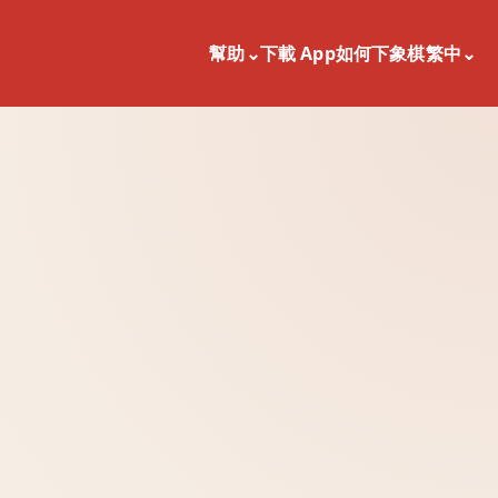
幫助
⌄
下載 App
如何下象棋
繁中
⌄