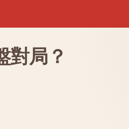
盤對局？
！