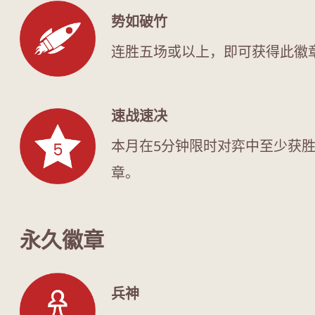
势如破竹
连胜五场或以上，即可获得此徽
速战速决
本月在5分钟限时对弈中至少获
章。
永久徽章
兵神