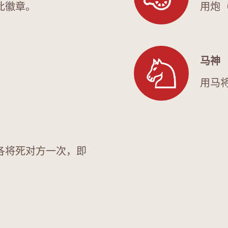
此徽章。
用炮
马神
。
用马
各将死对方一次，即