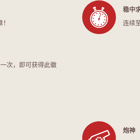
稳中
章！
连续
胜一次，即可获得此徽
炮神