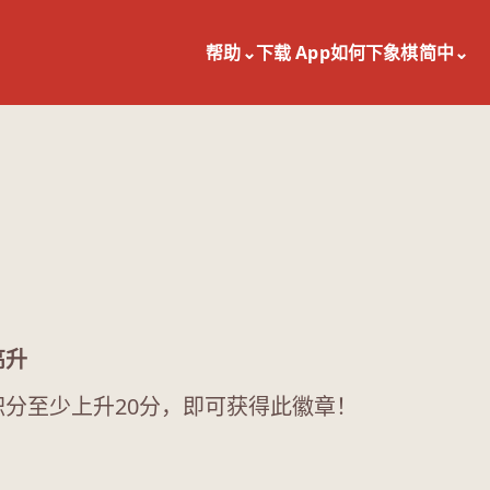
帮助
⌄
下载 App
如何下象棋
简中
⌄
高升
积分至少上升20分，即可获得此徽章！