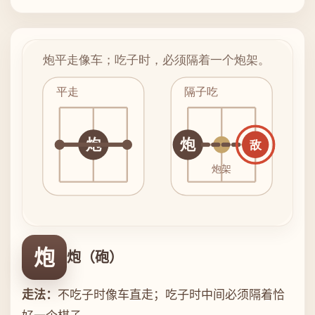
炮
炮（砲）
走法：
不吃子时像车直走；吃子时中间必须隔着恰