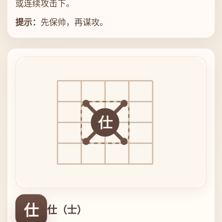
或连续攻击下。
提示：
先保帅，再谋攻。
仕
仕（士）